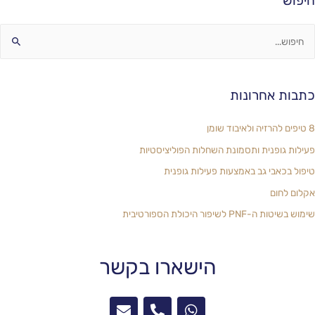
וש
ות אחרונות
ות גופנית ותסמונת השחלות הפוליציסטיות
ל בכאבי גב באמצעות פעילות גופנית
ם לחום
טות ה-PNF לשיפור היכולת הספורטיבית
הישארו בקשר