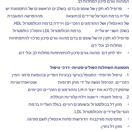
המהווה גורם סיכון למחלות לב.
•
פרופיל לא תקין של שומנים בדם- בשלבים הראשונים של התסמונת יש
עלייה ברמת הטריגליצרידים (כתוצאה מההפרשה המוגברת
של האינסולין ושל ההורמונים הזכריים) וירידה ברמת הכולסטרול HDL.
בשלב השני יש עלייה ברמת הכולסטרול LDL והסה"כ כולסטרול.
פרופיל לא תקין זה של שומנים בדם מהווה גורם סיכון מרכזי להתפתחות
מחלות לב וכלי דם.
•
יתר לחץ דם- מהווה גורם סיכון להתפתחות מחלות לב וכלי דם.
תסמונת השחלות הפוליציסטיות- דרכי טיפול
1.
טיפול תרופתי- המטפל בעיקר בבעיות הפריון ובהופעת סימני המין
הזכריים. הטיפול נעשה על ידי מתן תרופות אנטיאנדרוגניות
שתפקידן לדכא את ייצור ה-LH וההורמונים הזכריים הקיימים.
2.
טיפול תזונתי- דיאטה דלת קלוריות הכוללת:
•
מזון דל בכולסטרול ובשומנים רוויים- בגלל העלייה ברמת
הטריגליצרידים והכולסטרול LDL.
•
פחמימות מורכבות- הדורשות פחות אינסולין לשם ספיגה.
•
מזון דל נתרן.