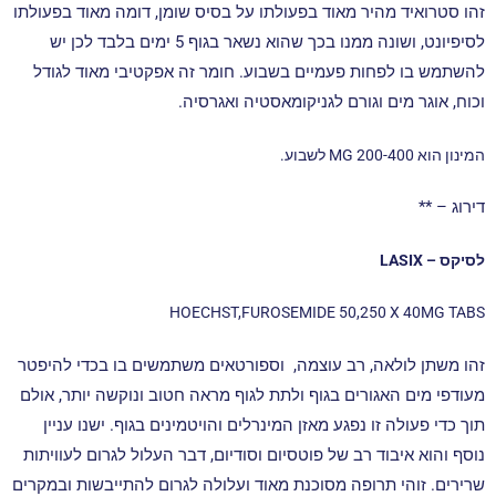
זהו סטרואיד מהיר מאוד בפעולתו על בסיס שומן, דומה מאוד בפעולתו
לסיפיונט, ושונה ממנו בכך שהוא נשאר בגוף 5 ימים בלבד לכן יש
להשתמש בו לפחות פעמיים בשבוע. חומר זה אפקטיבי מאוד לגודל
וכוח, אוגר מים וגורם לגניקומאסטיה
ואגרסיה.
המינון הוא MG 200-400 לשבוע.
דירוג – **
לסיקס – LASIX
HOECHST,FUROSEMIDE 50,250 X 40MG TABS
זהו משתן לולאה, רב עוצמה, וספורטאים משתמשים בו בכדי להיפטר
מעודפי מים האגורים בגוף ולתת לגוף מראה חטוב ונוקשה יותר, אולם
תוך כדי פעולה זו נפגע מאזן המינרלים והויטמינים בגוף.
ישנו עניין
נוסף והוא איבוד רב של פוטסיום וסודיום, דבר העלול לגרום לעוויתות
שרירים. זוהי תרופה מסוכנת מאוד ועלולה לגרום להתייבשות ובמקרים