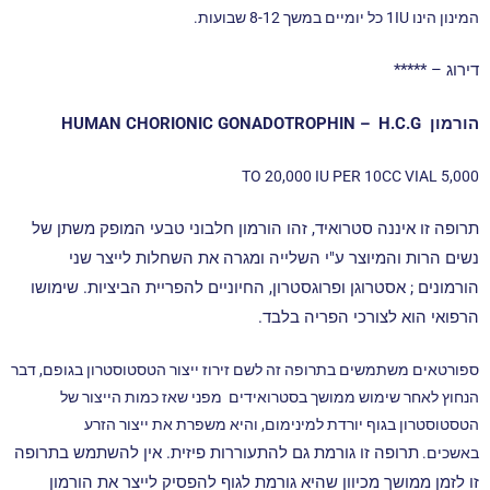
המינון הינו 1IU כל יומיים במשך 8-12 שבועות.
דירוג – *****
הורמון HUMAN CHORIONIC GONADOTROPHIN – H.C.G
5,000 TO 20,000 IU PER 10CC VIAL
תרופה זו איננה סטרואיד, זהו הורמון חלבוני טבעי המופק משתן של
נשים הרות והמיוצר ע"י השלייה ומגרה את השחלות לייצר שני
הורמונים ; אסטרוגן ופרוגסטרון, החיוניים להפריית הביציות. שימושו
הרפואי הוא לצורכי הפריה בלבד.
ספורטאים משתמשים בתרופה זה לשם זירוז ייצור הטסטוסטרון בגופם, דבר
הנחוץ לאחר שימוש ממושך בסטרואידים מפני שאז כמות הייצור של
הטסטוסטרון בגוף יורדת למינימום, והיא משפרת את ייצור הזרע
תרופה זו גורמת גם להתעוררות פיזית.
אין להשתמש בתרופה
באשכים.
זו לזמן ממושך מכיוון שהיא גורמת לגוף להפסיק לייצר את הורמון