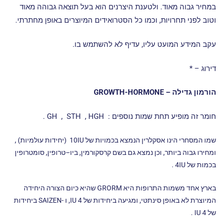
במחיר גבוה מאוד. ולטענת היצרנים הוא בעל תוצאה גבוהה מאוד
וטוב לפני תחרויות,
וכמו כל הסטרואידים המיוצרים באופן מחתרתי.
עקב המידע המועט עליו, עדיף לא להשתמש בו.
דירוג – *
הורמון גדילה – GROWTH-HORMONE
חומר זה מופיע תחת שמות נוספים : GH , STH , HGH .
שמו המסחרי הינו אסקלרין הנמצא בכמויות של 10IU (יחידות עולמיות) ,
ומחירו גבוה ביותר, וכן נמצא גם בשם קרסקורמין, ביו–טרופין, סומטרופין
בכמות של 4IU .
בארץ אחד משמות התרופות היא GRORM שהיא כיום הצורה היחידה
המיוצרת לא באופן סינתטי, ומגיעה ביחידות של IU 4, ו -SAIZEN ביחידות
של IU 4 .