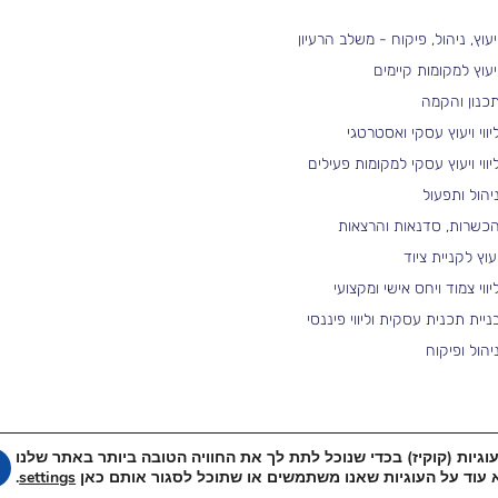
יעוץ, ניהול, פיקוח - משלב הרעיון
יעוץ למקומות קיימים
כנון והקמה
יווי ויעוץ עסקי ואסטרטגי
יווי ויעוץ עסקי למקומות פעילים
יהול ותפעול
כשרות, סדנאות והרצאות
עוץ לקניית ציוד
יווי צמוד ויחס אישי ומקצועי
ניית תכנית עסקית וליווי פיננסי
יהול ופיקוח
יות (קוקיז) בכדי שנוכל לתת לך את החוויה הטובה ביותר באתר שלנו
אולימפוס פתרונות בריאות כל הזכויות שמורות
©
1994-2026
 עוד על העוגיות שאנו משתמשים או שתוכל לסגור אותם כאן
settings
.