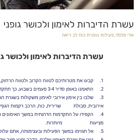
עשרת הדיברות לאימון ולכושר גופני
אדי מלמד
,
פעילות גופנית כוח לב ריאה
עשרת הדיברות לאימון ולכושר גו
1.
קבעו את מטרותיכם לטווח הקרוב ולטווח הרחוק
2.
התאמנו באופן סדיר 3-4 פעמים בשבוע, כך תתקדמו בצורה טובה יותר לעבר מטרותיכם.
3.
שלבו בין אימון אירובי לאימון משקולות בשגרת הא
אירובית, סבולת שרירית, כוח, הרכב רקמות הגוף וכ
4.
הקפידו על התקדמות הדרגתית במשך האימונים וב
פציעות מיותרות.
5.
אל תגזימו במשך הפעילות ובעצימותה, אתם עלולי
6.
גוונו את שגרת האימון שלכם, הדבר ימנע מצב של