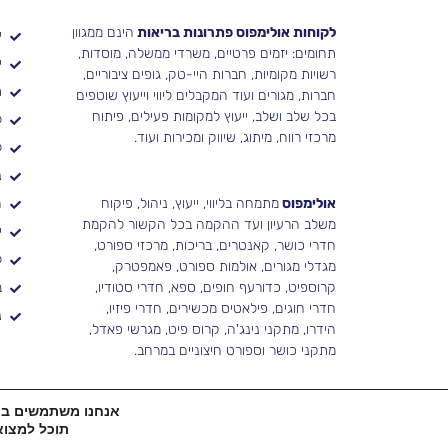
לקוחות אולימפוס פתרונות בריאות
הינם ממגוון
י
תחומים: יזמים פרטיים, משרדי ממשלה, מוסדות,
י
רשויות מקומיות, חברות היי-טק, גופים ציבוריים,
ת
חברות, מגורים ועוד המקבלים ליווי וייעוץ שוטפים
בכל שלב ושלב, ייעוץ למקומות פעילים, פיתוח
ל
מרכזי רווח, מיתוג, שיווק ומכירות ועוד.
ל
נ
אולימפוס
מתמחה בליווי, ייעוץ, ניהול, פיקוח
ה
משלב הרעיון ועד ההקמה בכל הקשור להקמת
י
חדרי כושר, קאנטרים, בריכות, מרכזי ספורט,
ל
מגדלי מגורים, אולמות ספורט, פאמפטרק,
קרוספיט, כדורעף חופים, ספא, חדרי סטודיו,
ב
חדרי חוגים, פילאטיס מכשירים, חדרי פיזיו,
נ
הידרו, מתקני נינג'ה, קרוס פיט, מגרשי פאדל,
מתקני כושר וספורט חיצוניים במרחב.
אנחנו משתמשים בעוג
תוכל למצוא