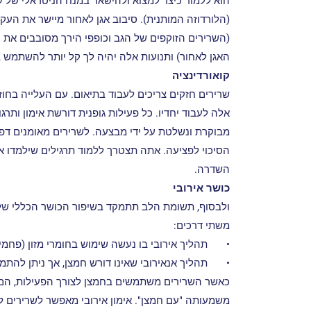
הוא ללמוד כיצד למצוא ולהישאר במנח הניטראלי של ע
(הלורדוזה המותנית). סיבוב אגן לאחור מיישר את העק
(השרירים הזוקפים של הגב וכופפי הירך מסובבים את ה
האגן לאחור) ותנועות אלה יהיה לך קל יותר להשתמש ב
קואורדינציה
שרירים חזקים צריכים לעבוד בתיאום. עם העלייה בחו
אלה לעבוד יחדיו. כל פעילות גופנית דורשת אימון ותר
מבוקרת ונשלטת על ידי מבצעה. לשרירים מאומנים דפ
הסיכוי לפציעה. אתה תצטרך ללמוד תרגילים שילמדו א
השדרה.
כושר אירובי
משתי דרכים:
•
תהליך אירובי בו נעשה שימוש בחומרי מזון (פחמי
•
תהליך אנאירובי שאינו דורש חמצן, אך ניתן להתמ
כאשר השרירים משתמשים בחמצן לצורך הפעילות, הם מס
משמעותה "עם חמצן". אימון אירובי מאפשר לשרירים ל