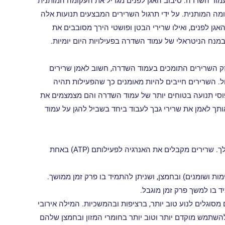
מוד השדרה. סיבוב האגן לפנים מגדיל את העקומה המותנית
ומה המותנית. על ידי תרגול השרירים המבצעים תנועות אלה
אגן לפנים, ואילו שרירי הבטן ופושטי הירך מסובבים את
מנח הניטראלי של עמוד השדרה בפעילויות היום יומיות.
זק השרירים התומכים בעמוד השדרה, חשוב לאמן שרירים
גול. השרירים חייבים להיות מאומנים כך שהפעילות תהיה
וסי תנועה בטוחים יותר של עמוד השדרה והם מצמצמים את
ותך לאמן את שרירי גבך לעבוד ביחד בשביל להגן על עמוד
ולבסוף, תשומת הלב תתמקד בשיפור הכושר הכללי שלך. שרירים מקבלים את האנרגיה לפעילותם (ATP) באחת
מות ושומנים) ובחמצן, ושניתן להתמיד בו פרק זמן ממושך.
יד בו למשך פרק זמן מוגבל.
וגלים לנוע טוב יותר, ברציפות ובהמשכיות. המילה אירובי
השתמש מוקדם יותר וטוב יותר בחומרי המזון ובחמצן שלהם